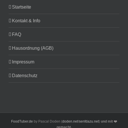
Startseite
Kontakt & Info
FAQ
Hausordnung (AGB)
Impressum
Datenschutz
FoodTuber.de
by Pascal Doden (
doden.net
/
senfdazu.net
)
und mit ❤️
gemacht.