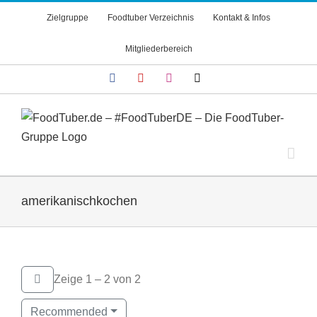
Zum
Zielgruppe
Foodtuber Verzeichnis
Kontakt & Infos
Inhalt
springen
Mitgliederbereich
Facebook
YouTube
Instagram
X
amerikanischkochen
Zeige 1 – 2 von 2
Recommended