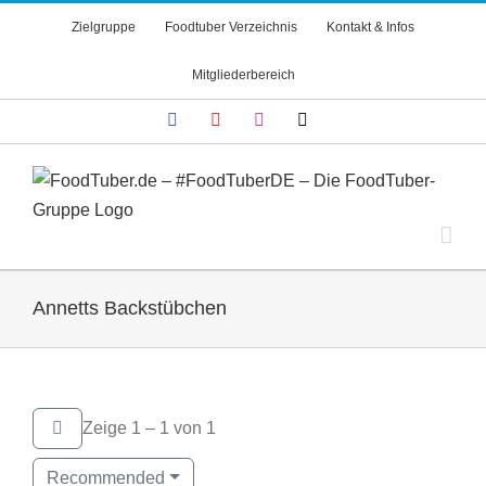
Zum
Zielgruppe
Foodtuber Verzeichnis
Kontakt & Infos
Inhalt
springen
Mitgliederbereich
Facebook
YouTube
Instagram
X
Annetts Backstübchen
Zeige 1 – 1 von 1
Recommended