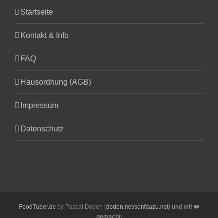
Startseite
Kontakt & Info
FAQ
Hausordnung (AGB)
Impressum
Datenschutz
FoodTuber.de
by Pascal Doden (
doden.net
/
senfdazu.net
)
und mit ❤️
gemacht.