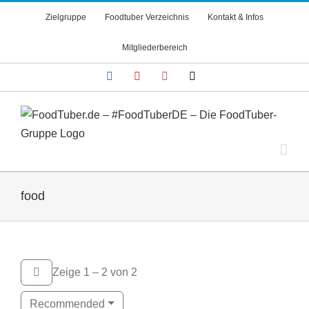
Zum
Zielgruppe
Foodtuber Verzeichnis
Kontakt & Infos
Inhalt
springen
Mitgliederbereich
Facebook
YouTube
Instagram
X
food
Zeige 1 – 2 von 2
Recommended